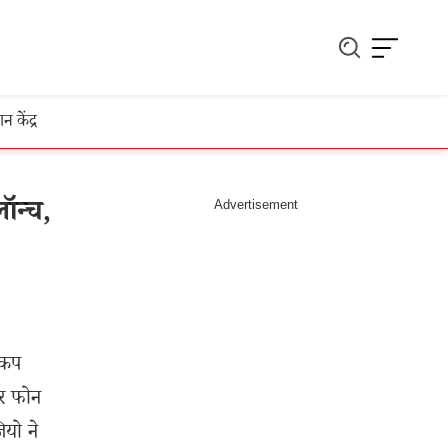
ञान केंद्र
ॉन्च,
 कप
र फोन
ियो ने