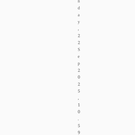
n
d
a
y
,
2
2
S
e
p
2
0
2
5
,
1
0
.
5
9