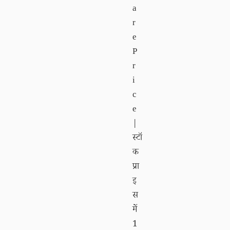
a
r
e
P
r
i
c
e
|
स्टॉ
क
प्रा
इ
स
में
1