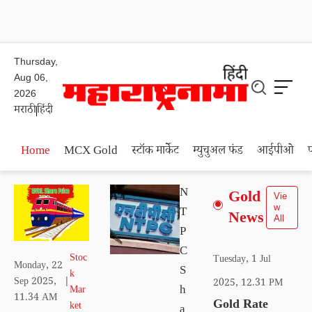
Thursday,
Aug 06,
2026
मराठी
हिंदी
Home
MCX Gold
स्टॉक मार्केट
म्युचुअल फंड
आईपीओ
N
Gold
Vie
w
T
News
All
P
C
Stoc
Tuesday, 1 Jul
Monday, 22
S
k
Sep 2025,
|
2025, 12.31 PM
h
Mar
11.34 AM
Gold Rate
ket
a