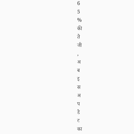
6
5
%
की
ते
जी
,
अ
ब
इ
स
अ
प
डे
ट
का