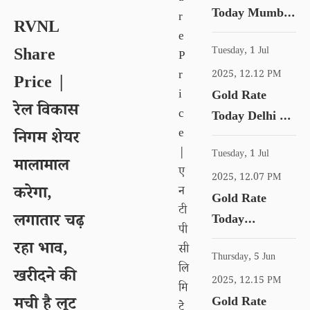
Today Mumbai
r
RVNL
| आज फिर सोना
e
Share
Tuesday, 1 Jul
१ लाख के करीब,
P
r
चेक करें 18 से 24
2025, 12.12 PM
Price |
i
Gold Rate
कैरेट गोल्ड का रेट
रेल विकास
c
Today Delhi |
e
निगम शेयर
आज फिर सोना १
|
Tuesday, 1 Jul
लाख के करीब,
मालामाल
ए
चेक करें 18 से 24
2025, 12.07 PM
करेगा,
न
Gold Rate
कैरेट गोल्ड का रेट
टी
लगातार चढ़
Today
पी
Ahmedabad |
रहा भाव,
सी
Thursday, 5 Jun
आज फिर सोना १
लि
खरीदने की
लाख के करीब,
2025, 12.15 PM
मि
मची है लूट
Gold Rate
चेक करें 18 से 24
टे