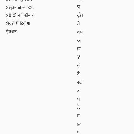
है। जानिए, आज
प
September 22,
र्ट्स
2025 को कौन से
शेयरों में दिखेगा
ने
ऐक्‍शन.
क्या
क
हा
?
ले
टे
स्ट
अ
प
डे
ट
M
o