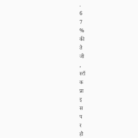
.
6
7
%
की
ते
जी
,
स्टॉ
क
प्रा
इ
स
प
र
हो