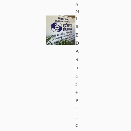
A
M
I
R
E
D
A
S
h
a
r
e
P
r
i
c