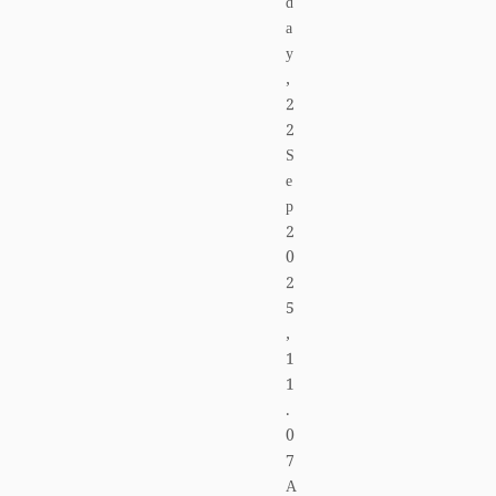
d
a
y
,
2
2
S
e
p
2
0
2
5
,
1
1
.
0
7
A