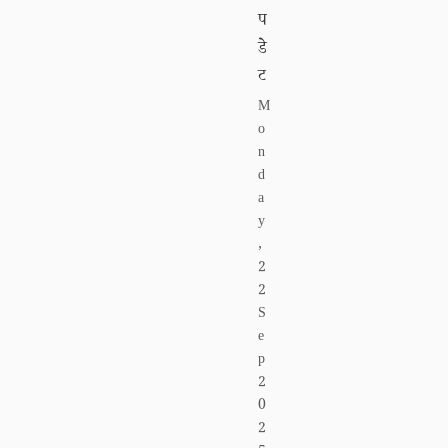
प
डे
ट
M
o
n
d
a
y
,
2
2
S
e
p
2
0
2