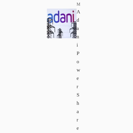
M
A
d
a
n
i
P
o
w
e
r
S
h
a
r
e