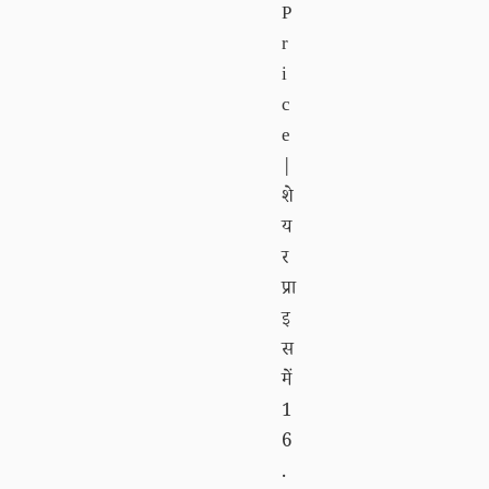
P
r
i
c
e
|
शे
य
र
प्रा
इ
स
में
1
6
.