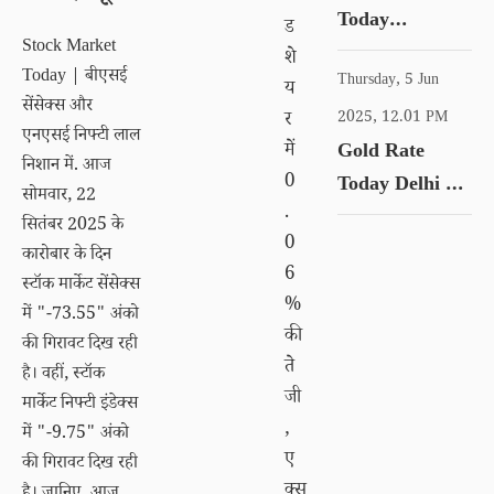
Today
कैरेट गोल्ड का रेट
ड
Stock Market
Ahmedabad |
शे
Today | बीएसई
Thursday, 5 Jun
आज सोना १ लाख
य
सेंसेक्स और
के करीब, चेक करें
र
2025, 12.01 PM
एनएसई निफ्टी लाल
में
Gold Rate
18 से 24 कैरेट
निशान में. आज
0
Today Delhi |
गोल्ड का रेट
सोमवार, 22
.
आज सोना १ लाख
सितंबर 2025 के
0
के करीब, चेक करें
कारोबार के दिन
6
18 से 24 कैरेट
स्टॉक मार्केट सेंसेक्स
%
में "-73.55" अंको
गोल्ड का रेट
की
की गिरावट दिख रही
ते
है। वहीं, स्टॉक
जी
मार्केट निफ्टी इंडेक्स
,
में "-9.75" अंको
ए
की गिरावट दिख रही
क्स