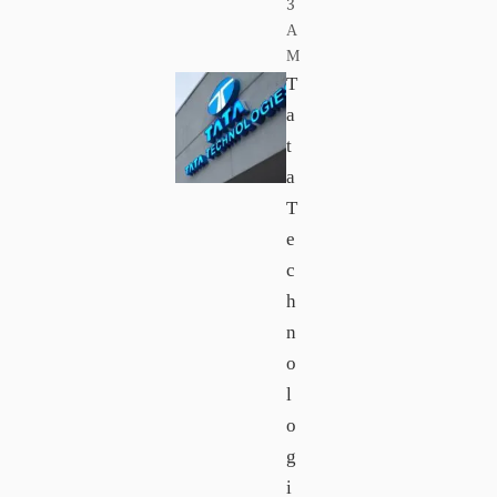
3
A
M
T
a
t
a
T
e
c
h
n
o
l
o
g
i