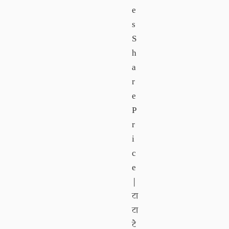
e
s
S
h
a
r
e
P
r
i
c
e
|
टा
टा
टे