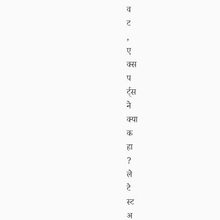
व
ट
,
ए
क्स
प
र्ट्स
ने
क्या
क
हा
?
ले
टे
स्ट
अ