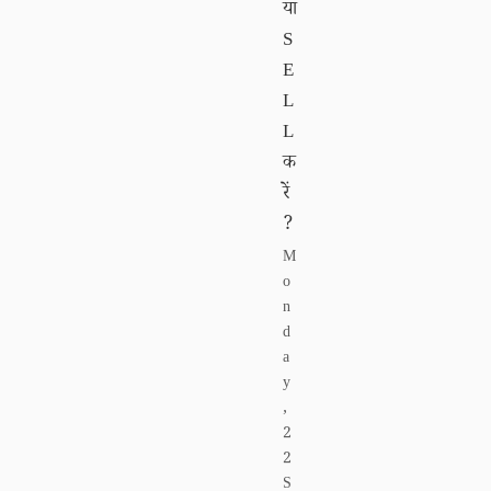
या
S
E
L
L
क
रें
?
M
o
n
d
a
y
,
2
2
S