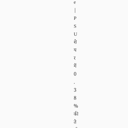
e
|
P
S
U
शे
य
र
में
0
.
3
8
%
की
ते