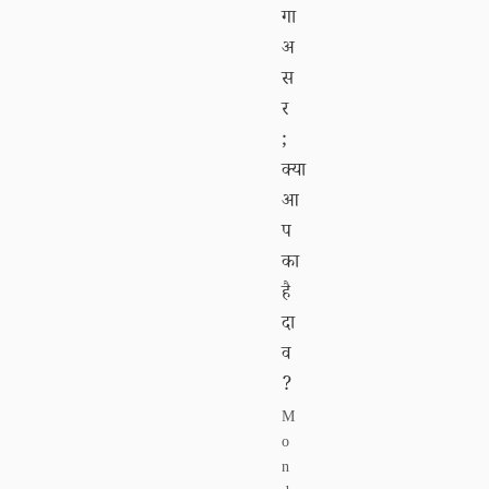
गा
अ
स
र
;
क्या
आ
प
का
है
दा
व
?
M
o
n