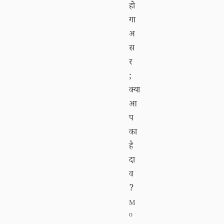
हो
गा
अ
स
र
;
क्या
आ
प
का
है
दा
व
?
M
o