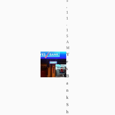
5
,
1
1
.
1
5
A
M
Y
e
s
B
a
n
k
S
h