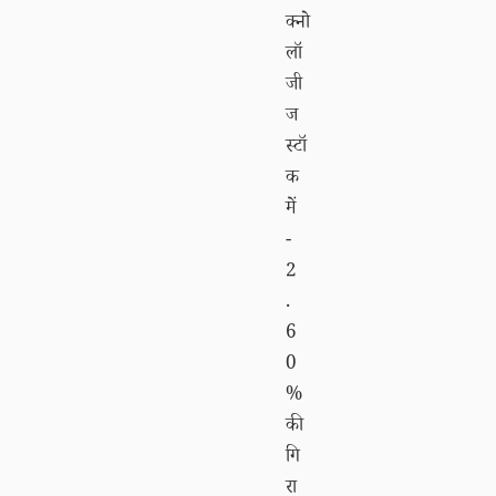
क्नो
लॉ
जी
ज
स्टॉ
क
में
-
2
.
6
0
%
की
गि
रा