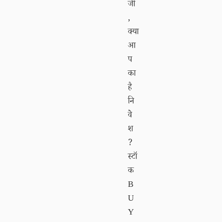
जी
,
क्या
आ
प
का
है
नि
वे
श
?
स्टॉ
क
B
U
Y