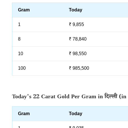
Gram
Today
1
₹ 9,855
8
₹ 78,840
10
₹ 98,550
100
₹ 985,500
Today's 22 Carat Gold Per Gram in दिल्ली (in
Gram
Today