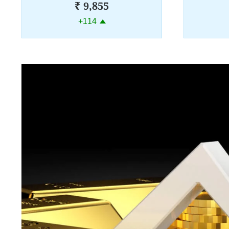
₹ 9,855
+114