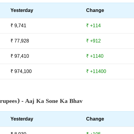
Yesterday
Change
₹ 9,741
₹ +114
₹ 77,928
₹ +912
₹ 97,410
₹ +1140
₹ 974,100
₹ +11400
 rupees) - Aaj Ka Sone Ka Bhav
Yesterday
Change