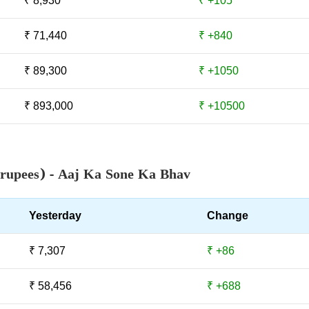
₹ 8,930
₹ +105
₹ 71,440
₹ +840
₹ 89,300
₹ +1050
₹ 893,000
₹ +10500
 rupees) - Aaj Ka Sone Ka Bhav
Yesterday
Change
₹ 7,307
₹ +86
₹ 58,456
₹ +688