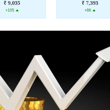
₹ 9,035
₹ 7,393
+105
+86