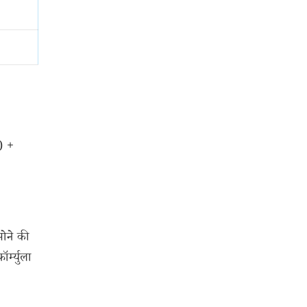
ं) +
सोने की
्म्युला