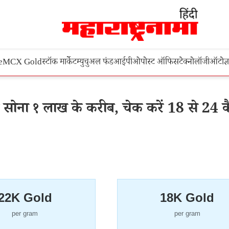
e
MCX Gold
स्टॉक मार्केट
म्युचुअल फंड
आईपीओ
पोस्ट ऑफिस
टेक्नोलॉजी
ऑटो
ज्
ना १ लाख के करीब, चेक करें 18 से 24 कै
22K Gold
18K Gold
per gram
per gram