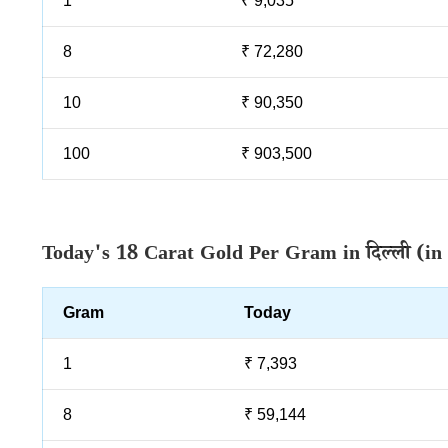
1
₹ 9,035
8
₹ 72,280
10
₹ 90,350
100
₹ 903,500
Today's 18 Carat Gold Per Gram in दिल्ली (in
Gram
Today
1
₹ 7,393
8
₹ 59,144