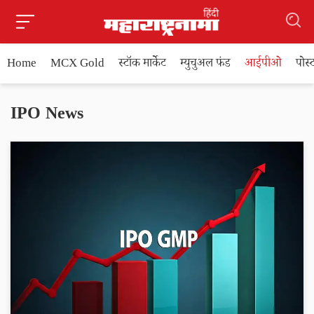
Home
MCX Gold
स्टॉक मार्केट
म्युचुअल फंड
आईपीओ
पोस
IPO News