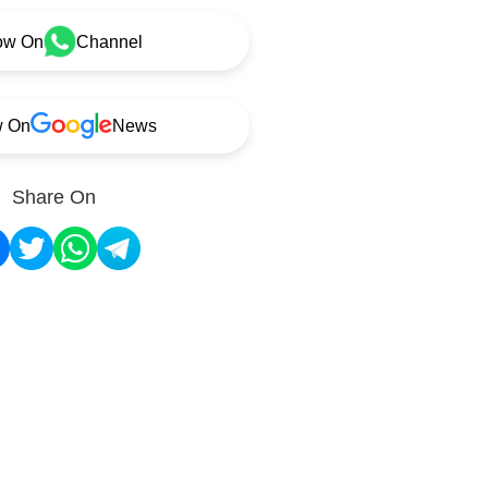
ow On
Channel
w On
News
Share On