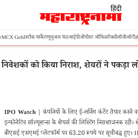
e
MCX Gold
स्टॉक मार्केट
म्युचुअल फंड
आईपीओ
पोस्ट ऑफिस
टेक्नोलॉजी
ऑटो
ज्
िवेशकों को किया निराश, शेयरों ने पकड़ा 
IPO Watch
| कंपनियों के लिए ई-लर्निंग कंटेंट तैयार करने 
इन्फोनेटिव सॉल्यूशन्स के शेयर्स की लिस्टिंग निराशाजनक रही। श
बीएसई एसएमई प्लेटफॉर्म पर 63.20 रूपये पर सूचीबद्ध हुए। I