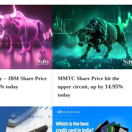
y – JBM Share Price
MMTC Share Price hit the
7% today
upper circuit, up by 14.95%
today