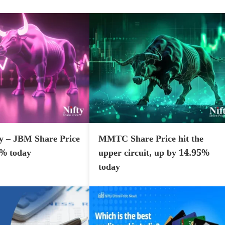
y – JBM Share Price
MMTC Share Price hit the
7% today
upper circuit, up by 14.95%
today