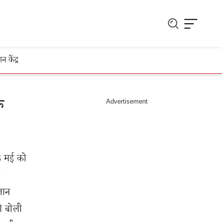
ञान केंद्र
े
8 मई को
ी
ञान
ो बोली