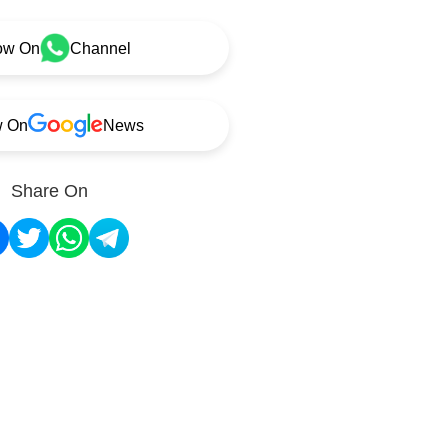
ow On
Channel
w On
News
Share On