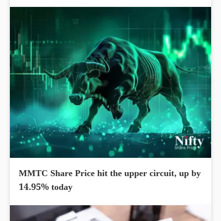
MMTC Share Price hit the upper circuit, up by
14.95% today