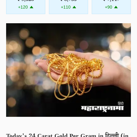
₹ 9,528
₹ 8,735
₹ 7,147
+120
+110
+90