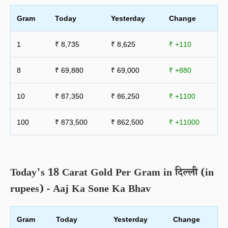
Gram
Today
Yesterday
Change
1
₹ 8,735
₹ 8,625
₹ +110
8
₹ 69,880
₹ 69,000
₹ +880
10
₹ 87,350
₹ 86,250
₹ +1100
100
₹ 873,500
₹ 862,500
₹ +11000
Today's 18 Carat Gold Per Gram in दिल्ली (in
rupees) - Aaj Ka Sone Ka Bhav
Gram
Today
Yesterday
Change