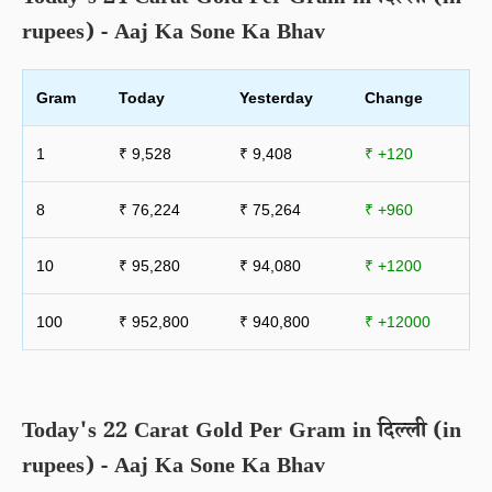
Today's 24 Carat Gold Per Gram in दिल्ली (in
rupees) - Aaj Ka Sone Ka Bhav
Gram
Today
Yesterday
Change
1
₹ 9,528
₹ 9,408
₹ +120
8
₹ 76,224
₹ 75,264
₹ +960
10
₹ 95,280
₹ 94,080
₹ +1200
100
₹ 952,800
₹ 940,800
₹ +12000
Today's 22 Carat Gold Per Gram in दिल्ली (in
rupees) - Aaj Ka Sone Ka Bhav