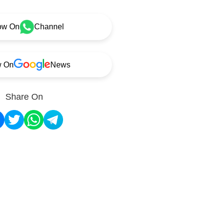
ow On
Channel
w On
News
Share On