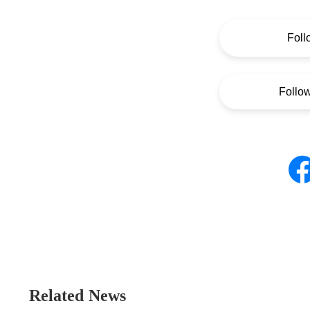
Foll
Follo
Related News