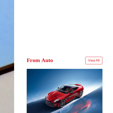
From Auto
View All