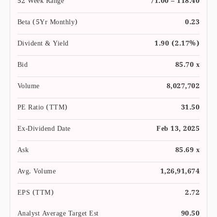
52 Week Range
71.00 – 118.40
Beta (5Yr Monthly)
0.23
Divident & Yield
1.90 (2.17%)
Bid
85.70 x
Volume
8,027,702
PE Ratio (TTM)
31.50
Ex-Dividend Date
Feb 13, 2025
Ask
85.69 x
Avg. Volume
1,26,91,674
EPS (TTM)
2.72
Analyst Average Target Est
90.50