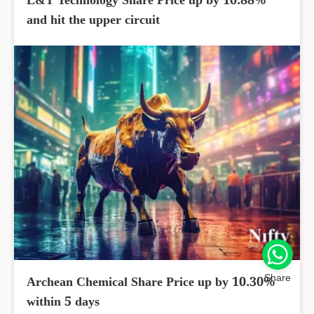
L&T Technology Share Price up by 10.88%
and hit the upper circuit
Share
Archean Chemical Share Price up by 10.30%
within 5 days