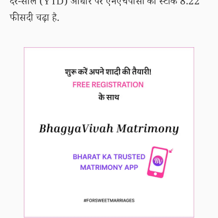
दर-साल (YTD) आधार पर एनएचपीसी का स्टॉक 8.22
फीसदी चढ़ा है.