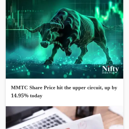
MMTC Share Price hit the upper circuit, up by
14.95% today