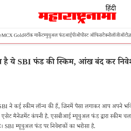
e
MCX Gold
स्टॉक मार्केट
म्युचुअल फंड
आईपीओ
पोस्ट ऑफिस
टेक्नोलॉजी
ऑटो
ज्
ै ये SBI फंड की स्किम, आंख बंद कर निवे
SBI ने कई स्कीम लॉन्च की हैं, जिनमें पैसा लगाकर आप अपने भव
 एसेट मैनेजमेंट कंपनी है. एसबीआई म्यूचुअल फंड द्वारा स्कीम च
ै। SBI म्यूचुअल फंड पर निवेशकों का भरोसा है.