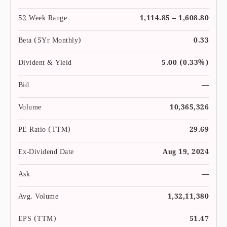
52 Week Range
1,114.85 – 1,608.80
Beta (5Yr Monthly)
0.33
Divident & Yield
5.00 (0.33%)
Bid
—
Volume
10,365,326
PE Ratio (TTM)
29.69
Ex-Dividend Date
Aug 19, 2024
Ask
—
Avg. Volume
1,32,11,380
EPS (TTM)
51.47