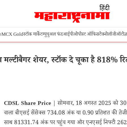
e
MCX Gold
स्टॉक मार्केट
म्युचुअल फंड
आईपीओ
पोस्ट ऑफिस
टेक्नोलॉजी
ऑटो
ज्
्टीबैगर शेयर, स्टॉक दे चूका है 818% रिटर
CDSL Share Price
| सोमवार, 18 अगस्त 2025 को 30 श
वाला बीएसई सेंसेक्स 734.08 अंक या 0.90 प्रतिशत की तेजी
साथ 81331.74 अंक पर पहुंच गया और एनएसई निफ्टी 26