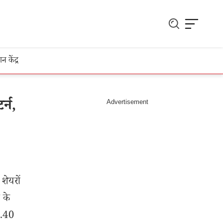
ञान केंद्र
्न,
ेयरों
 के
2.40