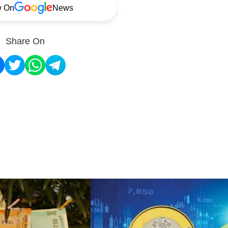
w On
News
Share On