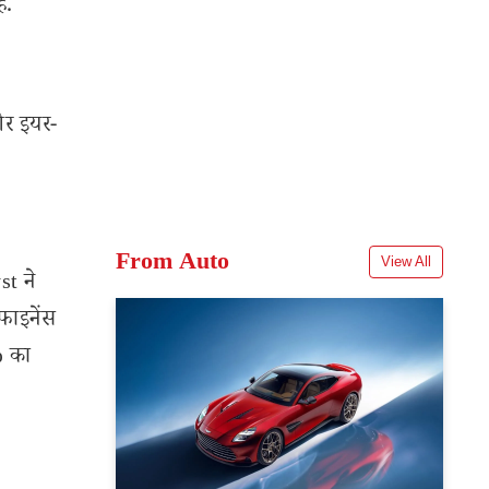
ै.
और इयर-
From Auto
View All
t ने
फाइनेंस
% का