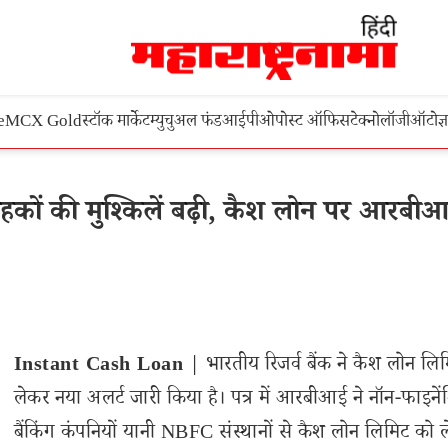
e
MCX Gold
स्टॉक मार्केट
म्युचुअल फंड
आईपीओ
पोस्ट ऑफिस
टेक्नोलॉजी
ऑटो
ज्
कों की मुश्किलें बढ़ी, कैश लोन पर आरबीआ
Instant Cash Loan
| भारतीय रिजर्व बैंक ने कैश लोन लि
लेकर नया अलर्ट जारी किया है। पत्र में आरबीआई ने नॉन-फाइने
बैंकिंग कंपनियों यानी NBFC संस्थानों से कैश लोन लिमिट को 