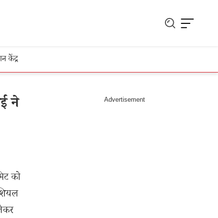
ञान केंद्र
ई ने
मिट को
ंशियल
लेकर