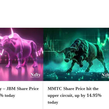
y – JBM Share Price
MMTC Share Price hit the
7% today
upper circuit, up by 14.95%
today