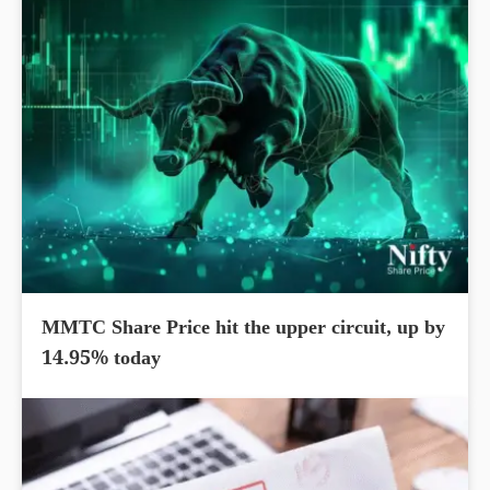
MMTC Share Price hit the upper circuit, up by
14.95% today