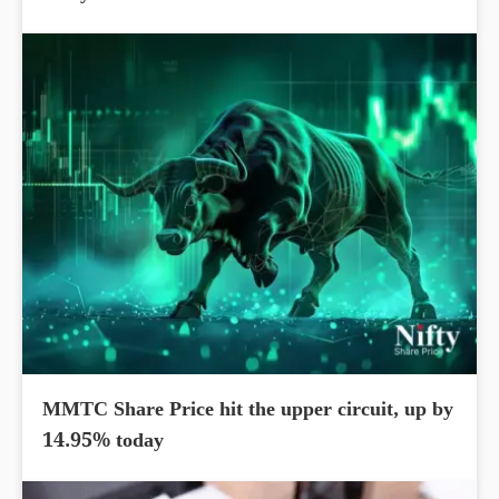
MMTC Share Price hit the upper circuit, up by
14.95% today