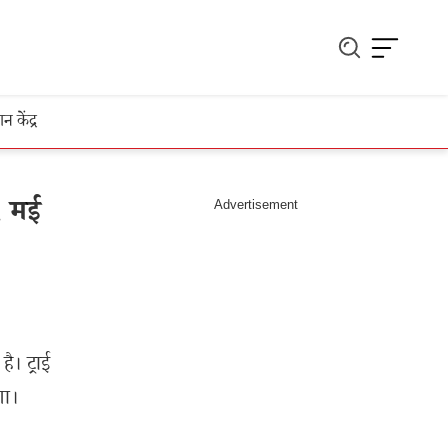
ञान केंद्र
1 मई
। ट्राई
गा।