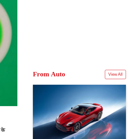
From Auto
View All
के