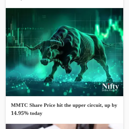
MMTC Share Price hit the upper circuit, up by
14.95% today