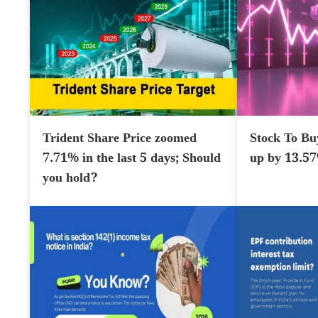
Trident Share Price zoomed
Stock To Bu
7.71% in the last 5 days; Should
up by 13.5
you hold?