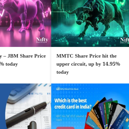
y – JBM Share Price
MMTC Share Price hit the
7% today
upper circuit, up by 14.95%
today