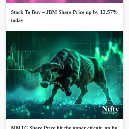
Stock To Buy – JBM Share Price up by 13.57%
today
MMTC Share Price hit the upper circuit, up by