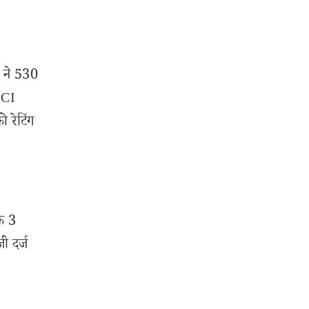
 ने 530
ICI
 रेटिंग
कि 3
ी दर्ज