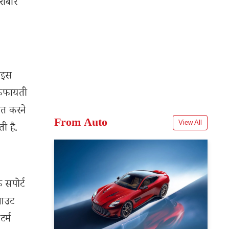
रोबार
राइस
 किफायती
ित करने
From Auto
View All
ी है.
 सपोर्ट
कआउट
र्म