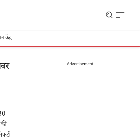
ञान केंद्र
खबर
30
 की
िफ्टी