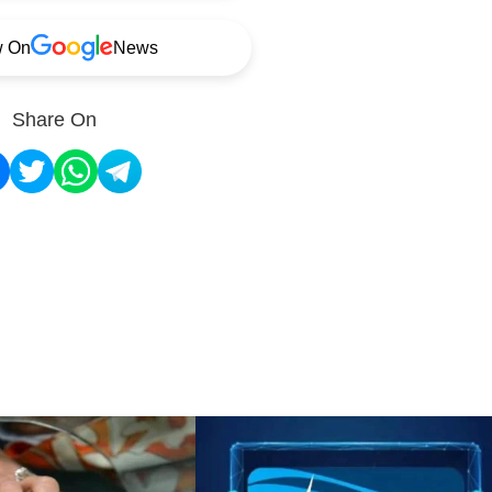
w On
News
Share On