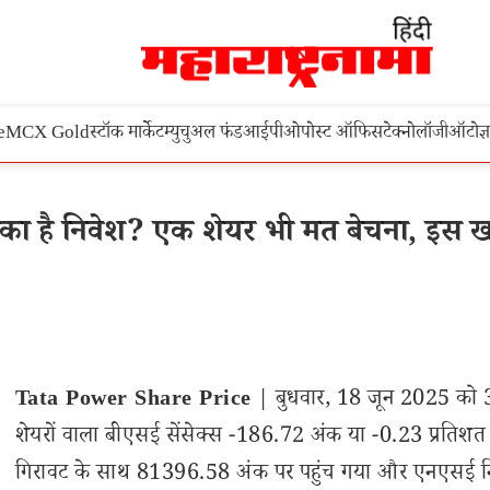
e
MCX Gold
स्टॉक मार्केट
म्युचुअल फंड
आईपीओ
पोस्ट ऑफिस
टेक्नोलॉजी
ऑटो
ज्
ा है निवेश? एक शेयर भी मत बेचना, इस 
Tata Power Share Price
| बुधवार, 18 जून 2025 को 
शेयरों वाला बीएसई सेंसेक्स -186.72 अंक या -0.23 प्रतिशत
गिरावट के साथ 81396.58 अंक पर पहुंच गया और एनएसई न