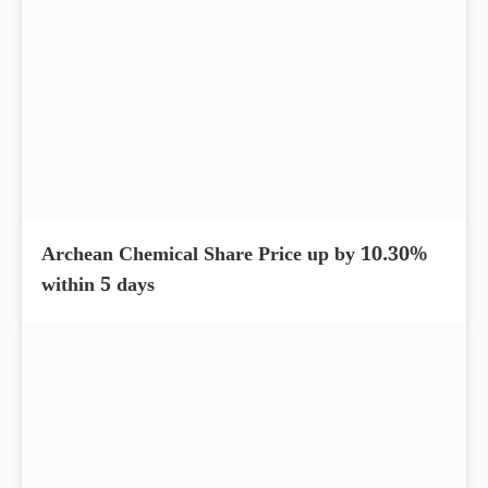
4.26%; Delivered 156% return
L&T Technology Share Price up by 10.88%
and hit the upper circuit