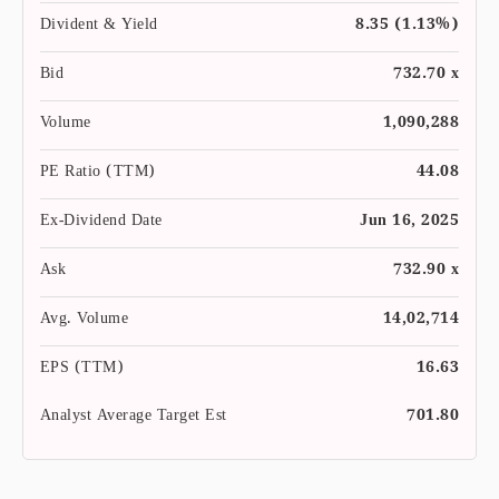
Divident & Yield
8.35 (1.13%)
Bid
732.70 x
Volume
1,090,288
PE Ratio (TTM)
44.08
Ex-Dividend Date
Jun 16, 2025
Ask
732.90 x
Avg. Volume
14,02,714
EPS (TTM)
16.63
Analyst Average Target Est
701.80