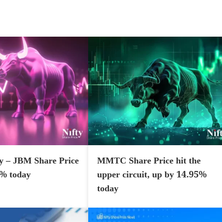
y – JBM Share Price
MMTC Share Price hit the
7% today
upper circuit, up by 14.95%
today