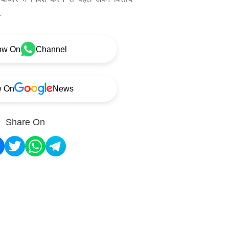
.
ow On
Channel
w On
News
Share On