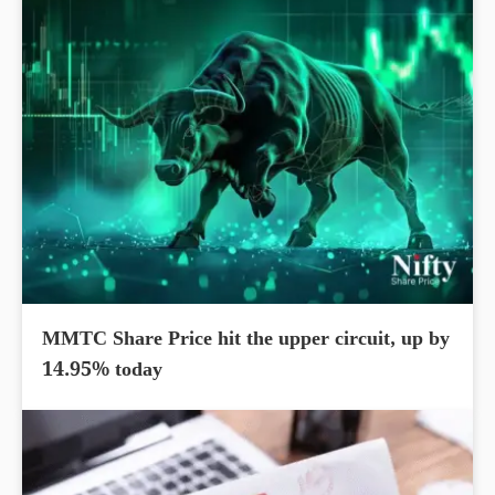
MMTC Share Price hit the upper circuit, up by
14.95% today