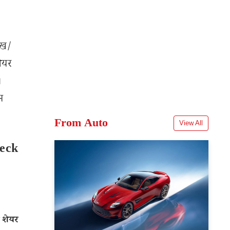
ेख/
शेयर
।
म
From Auto
View All
heck
 शेयर