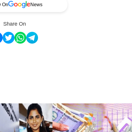
w On
News
Share On