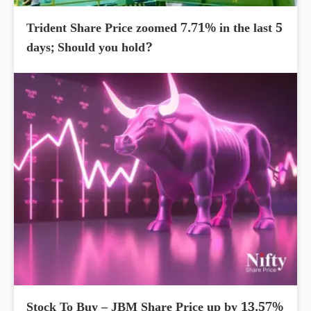
Trident Share Price zoomed 7.71% in the last 5
days; Should you hold?
Stock To Buy – JBM Share Price up by 13.57%