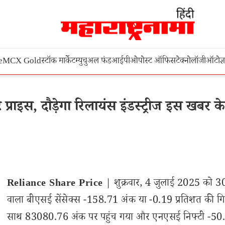
e
MCX Gold
स्टॉक मार्केट
म्युचुअल फंड
आईपीओ
पोस्ट ऑफिस
टेक्नोलॉजी
ऑटो
ज्
्राइस, दौड़ेगा रिलायंस इंडस्ट्रीज इस खबर के
Reliance Share Price
| शुक्रवार, 4 जुलाई 2025 को 30 
वाला बीएसई सेंसेक्स -158.71 अंक या -0.19 प्रतिशत की गि
साथ 83080.76 अंक पर पहुंच गया और एनएसई निफ्टी -50