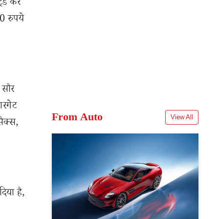
रेड कर
0 रुपये
र सौर
ारगेट
From Auto
View All
ैक्स,
दिया है,