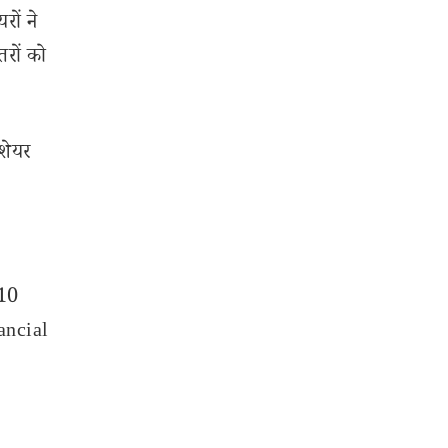
रों ने
तरों को
 शेयर
.
310
nancial