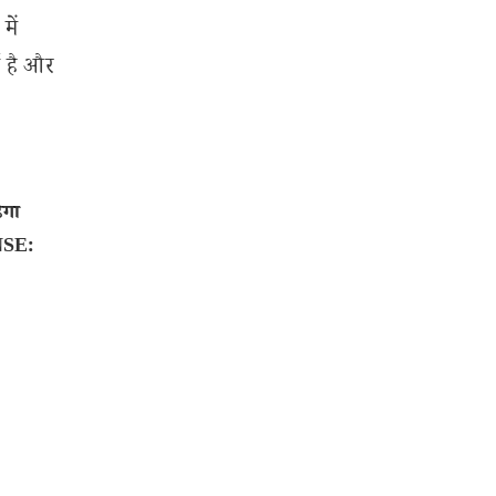
में
ई है और
ेगा
 NSE: