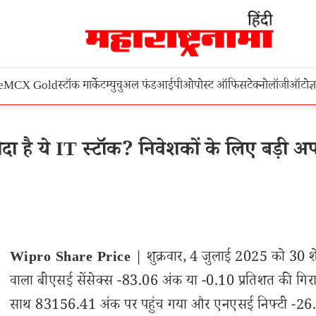
e
MCX Gold
स्टॉक मार्केट
म्युचुअल फंड
आईपीओ
पोस्ट ऑफिस
टेक्नोलॉजी
ऑटो
ज्
 है ये IT स्टॉक? निवेशकों के लिए बड़ी अप
Wipro Share Price
| शुक्रवार, 4 जुलाई 2025 को 30 शे
वाला बीएसई सेंसेक्स -83.06 अंक या -0.10 प्रतिशत की गिर
साथ 83156.41 अंक पर पहुंच गया और एनएसई निफ्टी -26