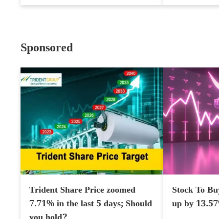
Sponsored
Trident Share Price zoomed
Stock To Bu
7.71% in the last 5 days; Should
up by 13.5
you hold?