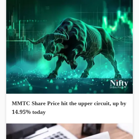
MMTC Share Price hit the upper circuit, up by
14.95% today