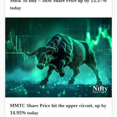
Stock To Buy – JBM Share Price up by 13.57%
today
MMTC Share Price hit the upper circuit, up by
14.95% today