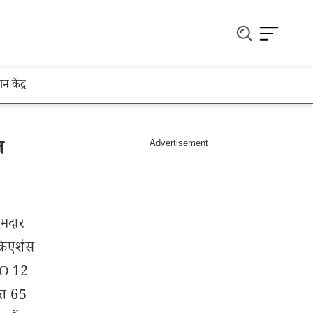
ञान केंद्र
ल
दमदार
्रिएशंस
PO 12
मत 65