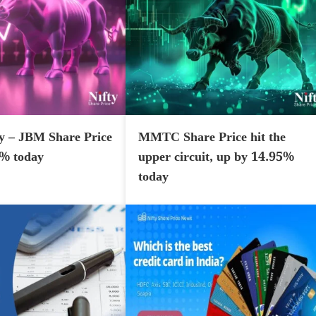
y – JBM Share Price
MMTC Share Price hit the
7% today
upper circuit, up by 14.95%
today