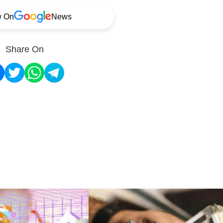
w On
News
Share On