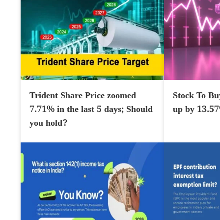
Trident Share Price zoomed
Stock To Bu
7.71% in the last 5 days; Should
up by 13.5
you hold?