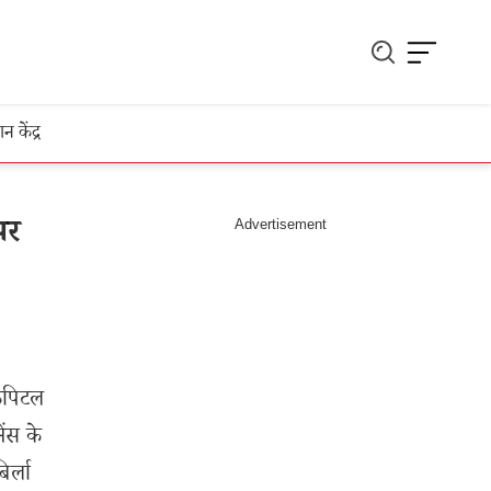
ञान केंद्र
पर
कैपिटल
ेंस के
र्ला