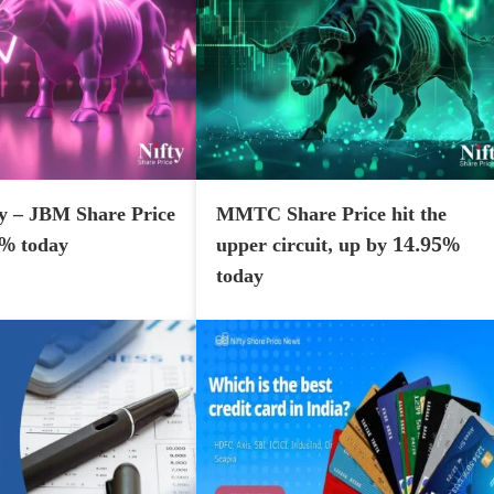
y – JBM Share Price
MMTC Share Price hit the
7% today
upper circuit, up by 14.95%
today