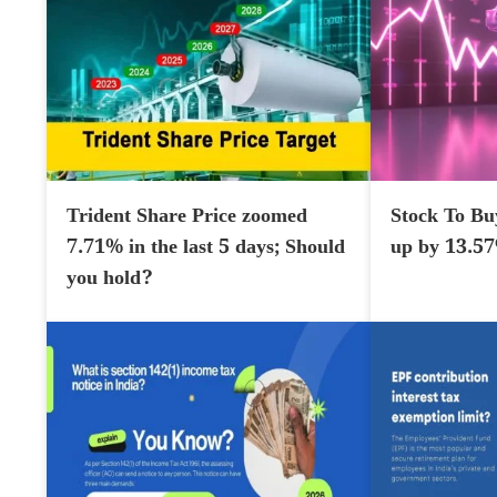
Trident Share Price zoomed
Stock To Bu
7.71% in the last 5 days; Should
up by 13.5
you hold?