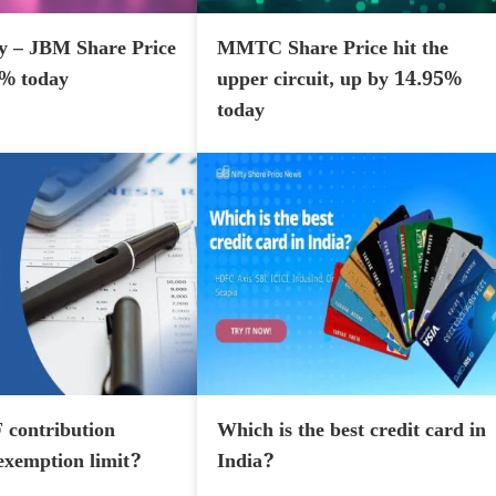
y – JBM Share Price
MMTC Share Price hit the
7% today
upper circuit, up by 14.95%
today
 contribution
Which is the best credit card in
 exemption limit?
India?