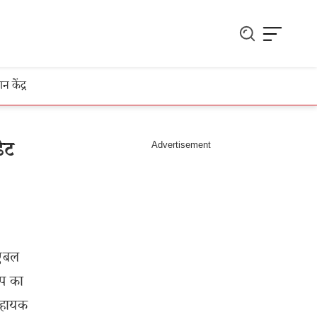
ञान केंद्र
ेट
ूएबल
ुप का
 सहायक