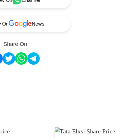
ow On
Channel
w On
News
Share On