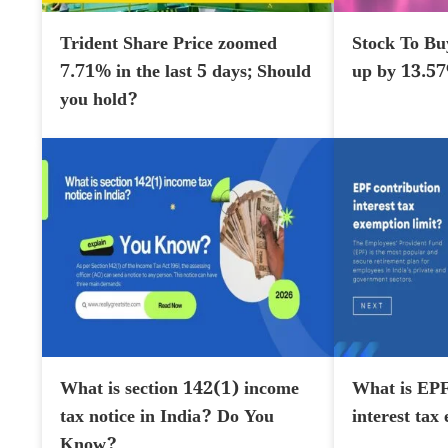
Trident Share Price zoomed
Stock To Bu
7.71% in the last 5 days; Should
up by 13.5
you hold?
What is section 142(1) income
What is EPF
tax notice in India? Do You
interest tax
Know?