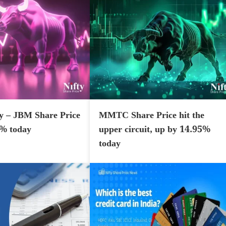
y – JBM Share Price
MMTC Share Price hit the
7% today
upper circuit, up by 14.95%
today