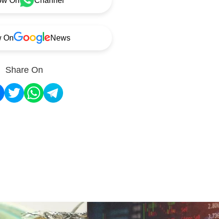
ow On
Channel
w On
News
Share On