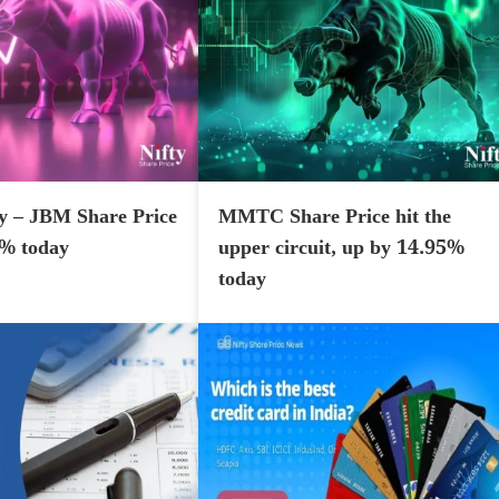
y – JBM Share Price
MMTC Share Price hit the
7% today
upper circuit, up by 14.95%
today