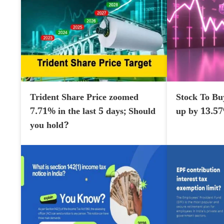
Trident Share Price zoomed
Stock To Bu
7.71% in the last 5 days; Should
up by 13.5
you hold?