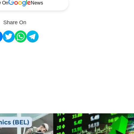
w On
News
Share On