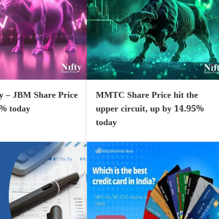
y – JBM Share Price
MMTC Share Price hit the
7% today
upper circuit, up by 14.95%
today