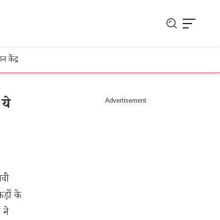
ञान केंद्र
ये
ावी
़ों के
 ने