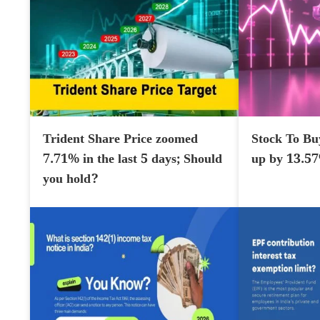
Trident Share Price zoomed
Stock To Bu
7.71% in the last 5 days; Should
up by 13.5
you hold?