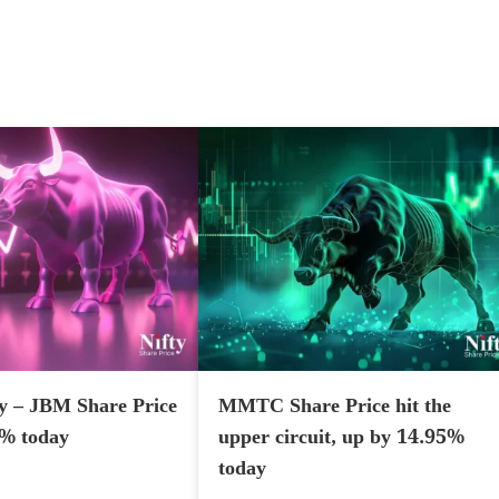
y – JBM Share Price
MMTC Share Price hit the
7% today
upper circuit, up by 14.95%
today