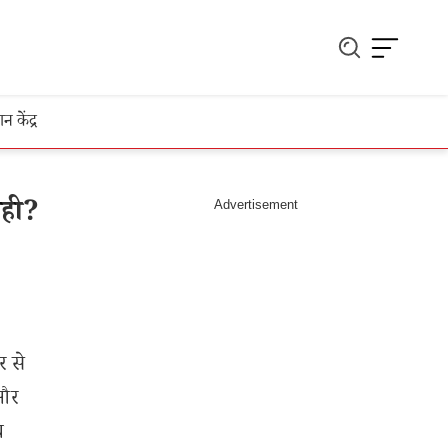
ञान केंद्र
ाही?
र से
 और
थ