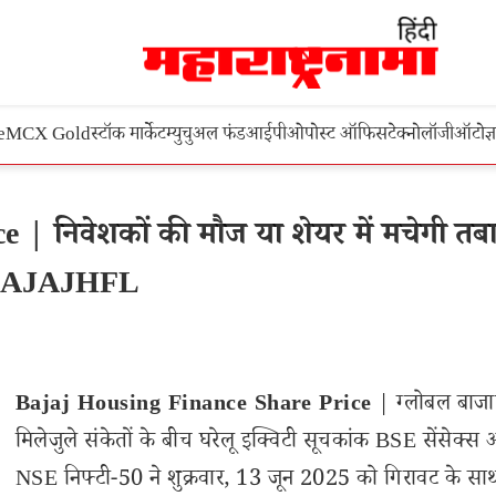
e
MCX Gold
स्टॉक मार्केट
म्युचुअल फंड
आईपीओ
पोस्ट ऑफिस
टेक्नोलॉजी
ऑटो
ज्
| निवेशकों की मौज या शेयर में मचेगी तब
E: BAJAJHFL
Bajaj Housing Finance Share Price
| ग्लोबल बाजा
मिलेजुले संकेतों के बीच घरेलू इक्विटी सूचकांक BSE सेंसेक्स
NSE निफ्टी-50 ने शुक्रवार, 13 जून 2025 को गिरावट के सा