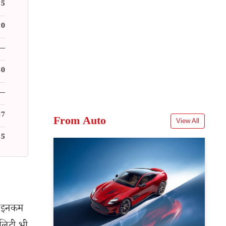
25
50
—
60
—
87
From Auto
View All
25
्ट इनकम