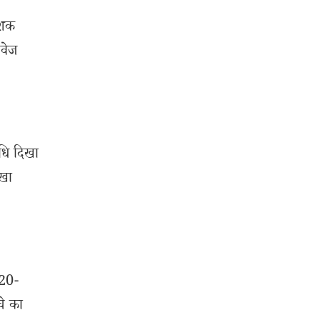
ेशक
डवेज
िधि दिखा
ेखा
 20-
चे का