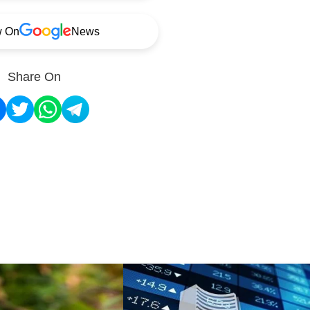
w On
News
Share On