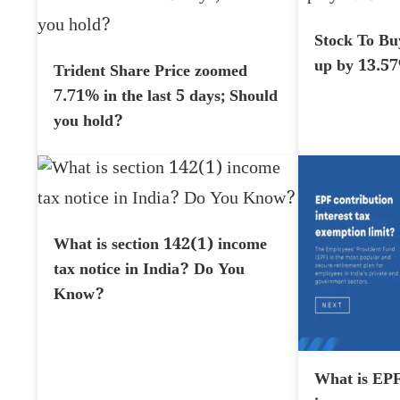
Stock To Bu
up by 13.5
Trident Share Price zoomed
7.71% in the last 5 days; Should
you hold?
What is section 142(1) income
tax notice in India? Do You
Know?
What is EPF