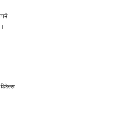
अपने
े।
डिटेल्स