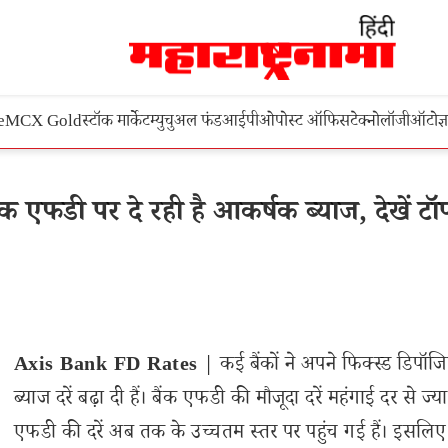
e
MCX Gold
स्टॉक मार्केट
म्युचुअल फंड
आईपीओ
पोस्ट ऑफिस
टेक्नोलॉजी
ऑटो
ज्
क एफडी पर दे रही है आकर्षक ब्याज, देखें टॉ
Axis Bank FD Rates
| कई बैंकों ने अपने फिक्स्ड डिपॉज
ब्याज दरें बढ़ा दी हैं। बैंक एफडी की मौजूदा दरें महंगाई दर से ज्याद
एफडी की दरें अब तक के उच्चतम स्तर पर पहुंच गई हैं। इसलि