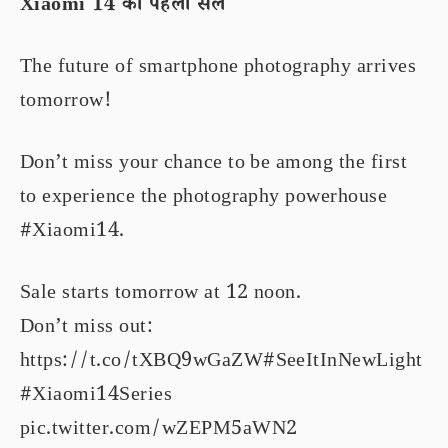
Xiaomi 14 की पहली सेल
The future of smartphone photography arrives
tomorrow!
Don’t miss your chance to be among the first
to experience the photography powerhouse
#Xiaomi14
.
Sale starts tomorrow at 12 noon.
Don’t miss out:
https://t.co/tXBQ9wGaZW
#SeeItInNewLight
#Xiaomi14Series
pic.twitter.com/wZEPM5aWN2