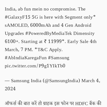
India, ab fun mein no compromise. The
#GalaxyF15
5G is here with Segment only*
sAMOLED, 6000mAh and 4 Gen Android
Upgrades
#PoweredByMediaTek
Dimensity
6100+. Starting at ₹ 11999*. Early Sale 4th
March, 7 PM. *T&C Apply.
#AbIndiaKaregaFun
#Samsung
pic.twitter.com/P9g1YIkTb0
— Samsung India (@SamsungIndia)
March 4,
2024
ऑफर्स की बात करें तो ग्राहक इस फोन पर HDFC बैंक की