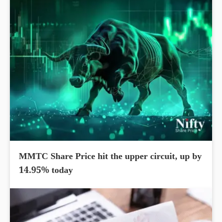
MMTC Share Price hit the upper circuit, up by
14.95% today