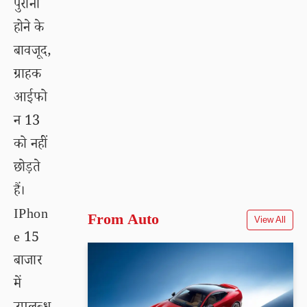
पुराना
होने के
बावजूद,
ग्राहक
आईफो
न 13
को नहीं
छोड़ते
हैं।
IPhon
From Auto
View All
e 15
बाजार
में