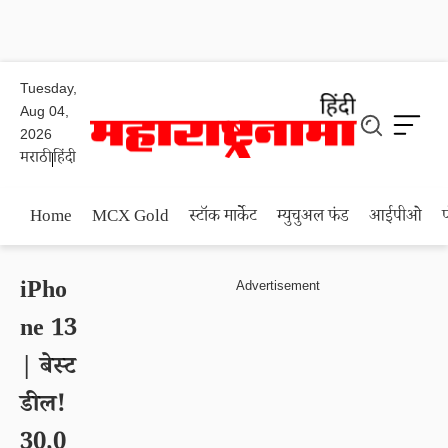
Tuesday,
Aug 04,
2026
मराठी
हिंदी
Home
MCX Gold
स्टॉक मार्केट
म्युचुअल फंड
आईपीओ
iPho
ne 13
| बेस्ट
डील!
30,0