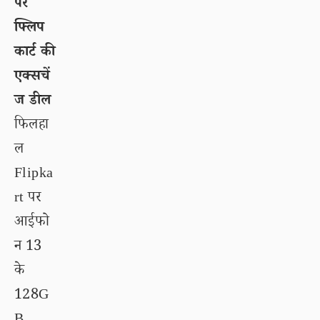
पर
फ्लिप
कार्ट की
एक्सचें
ज डील
फिलहा
ल
Flipka
rt पर
आईफो
न 13
के
128G