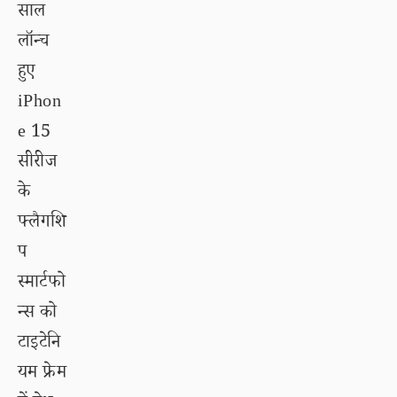
साल
लॉन्च
हुए
iPhon
e 15
सीरीज
के
फ्लैगशि
प
स्मार्टफो
न्स को
टाइटेनि
यम फ्रेम