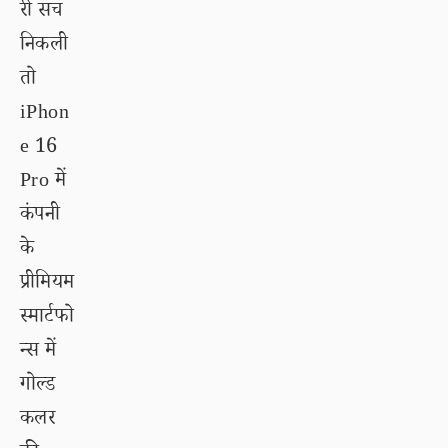
री सच
निकली
तो
iPhon
e 16
Pro में
कंपनी
के
प्रीमियम
स्मार्टफो
न्स में
गोल्ड
कलर