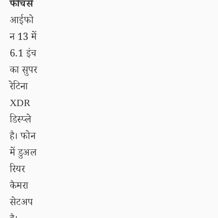
फीचर्स
आईफो
न 13 में
6.1 इंच
का सुपर
रेटिना
XDR
डिस्प्ले
है। फोन
में डुअल
रियर
कैमरा
सेटअप