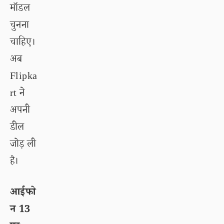
मॉडल
चुनना
चाहिए।
अब
Flipka
rt ने
अपनी
डील
जोड़ ली
है।
आईफो
न 13