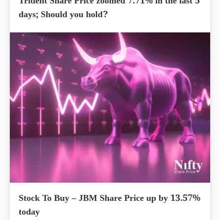
Trident Share Price zoomed 7.71% in the last 5
days; Should you hold?
Stock To Buy – JBM Share Price up by 13.57%
today