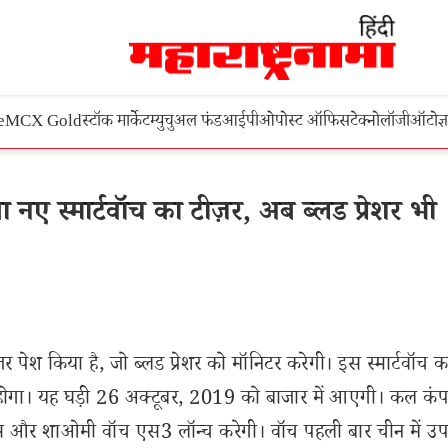
e
MCX Gold
स्टॉक मार्केट
म्युचुअल फंड
आईपीओ
पोस्ट ऑफिस
टेक्नोलॉजी
ऑटो
ज्
 स्मार्टवॉच का टीज़र, अब ब्लड प्रेशर भी
 पेश किया है, जो ब्लड प्रेशर को मॉनिटर करेगी। इस स्मार्टवॉच 
। यह घड़ी 26 अक्टूबर, 2019 को बाजार में आएगी। कल कंप
स और शाओमी वॉच एस3 लॉन्च करेगी। वॉच पहली बार चीन में उ