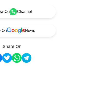
ow On
Channel
w On
News
Share On