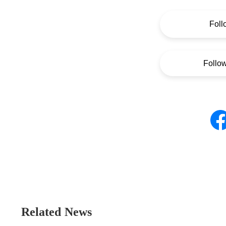
Foll
Follo
Related News