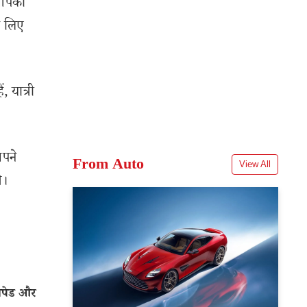
 आपको
े लिए
 यात्री
अपने
From Auto
View All
े।
ीपेड और